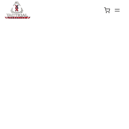
November 28, 2024
CONCOURS IMPACTS!
Tactical Genetics, Lauréat du Concours "Impacts" 2024 !
Créatrices, créateurs,
chef.fes d'entreprises